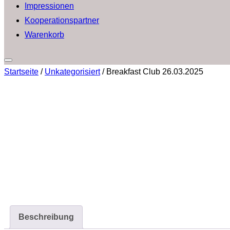
Impressionen
Kooperationspartner
Warenkorb
Seitenleiste
Startseite
/
Unkategorisiert
/ Breakfast Club 26.03.2025
&
Navigation
umschalten
Beschreibung