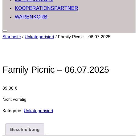
KOOPERATIONSPARTNER
WARENKORB
Seitenleiste
Startseite
/
Unkategorisiert
/ Family Picnic – 06.07.2025
&
Navigation
umschalten
Family Picnic – 06.07.2025
89,00
€
Nicht vorrätig
Kategorie:
Unkategorisiert
Beschreibung