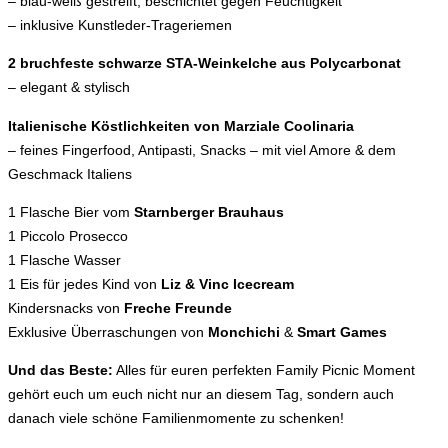
– blau-weiß gestreift, beschichtet gegen Feuchtigkeit
– inklusive Kunstleder-Trageriemen
2 bruchfeste schwarze STA-Weinkelche aus Polycarbonat
– elegant & stylisch
Italienische Köstlichkeiten von Marziale Coolinaria
– feines Fingerfood, Antipasti, Snacks – mit viel Amore & dem
Geschmack Italiens
1 Flasche Bier vom
Starnberger Brauhaus
1 Piccolo Prosecco
1 Flasche Wasser
1 Eis für jedes Kind von
Liz & Vinc Icecream
Kindersnacks von
Freche Freunde
Exklusive Überraschungen von
Monchichi
&
Smart Games
Und das Beste:
Alles für euren perfekten Family Picnic Moment
gehört euch um euch nicht nur an diesem Tag, sondern auch
danach viele schöne Familienmomente zu schenken!